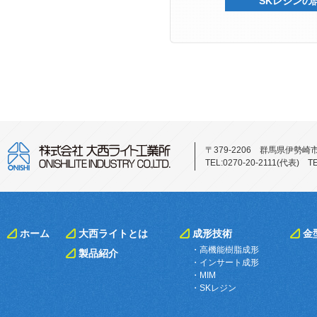
SKレジンの
〒379-2206 群馬県伊勢崎
TEL:0270-20-2111(代表)
ホーム
大西ライトとは
成形技術
金
・高機能樹脂成形
製品紹介
・インサート成形
・MIM
・SKレジン