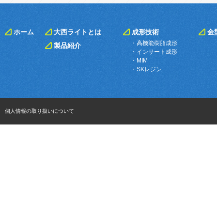
ホーム
大西ライトとは
成形技術
金
・高機能樹脂成形
製品紹介
・インサート成形
・MIM
・SKレジン
個人情報の取り扱いについて