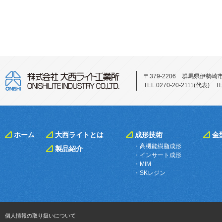
〒379-2206 群馬県伊勢崎
TEL:0270-20-2111(代表)
ホーム
大西ライトとは
成形技術
金
・高機能樹脂成形
製品紹介
・インサート成形
・MIM
・SKレジン
個人情報の取り扱いについて